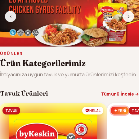
‹
›
ÜRÜNLER
Ürün Kategorilerimiz
İhtiyacınıza uygun tavuk ve yumurta ürünlerimizi keşfedin.
Tavuk Ürünleri
Tümünü İncele →
TAVUK
HELAL
YENI
TAV