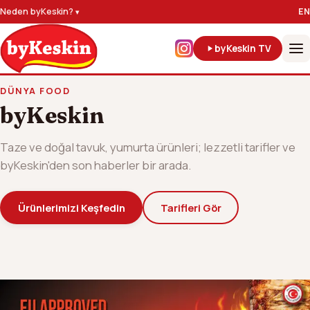
Neden byKeskin?
EN
byKeskin TV
DÜNYA FOOD
byKeskin
Taze ve doğal tavuk, yumurta ürünleri; lezzetli tarifler ve
byKeskin'den son haberler bir arada.
Ürünlerimizi Keşfedin
Tarifleri Gör
byKeskin AB Onaylı Tesis