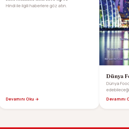
Hindi ile ilgili haberlere göz atın.
Dünya Fo
Dünya Food 
edebileceğ
dergimizin 14
Devamını Oku →
Devamını 