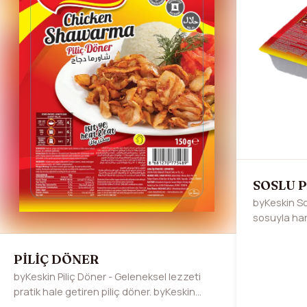
SOSLU 
byKeskin So
sosuyla har
Pratik ve do
PİLİÇ DÖNER
byKeskin Piliç Döner - Geleneksel lezzeti
pratik hale getiren piliç döner. byKeskin
kalitesiyle sofralarınızda her gün döner