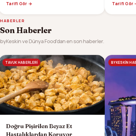
Tarifi Gör →
Tarifi Gör
HABERLER
Son Haberler
byKeskin ve Dünya Food'dan en son haberler.
TAVUK HABERLERI
BYKESKIN HA
Doğru Pişirilen Beyaz Et
Hastalıklardan Koruyor