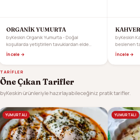
ORGANİK YUMURTA
KAHVER
byKeskin Organik Yumurta - Doğal
byKeskin K
koşullarda yetiştirilen tavuklardan elde
beslenen ta
edilen organik yumurtalar. Sağlıklı yaşam için
kahverengi 
İncele →
İncele →
doğal seçim.
beslenme iç
TARIFLER
Öne Çıkan Tarifler
byKeskin ürünleriyle hazırlayabileceğiniz pratik tarifler.
YUMURTALI
YUMURTALI