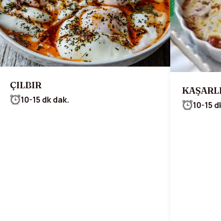
ÇILBIR
KAŞARL
10-15 dk dak.
10-15 d